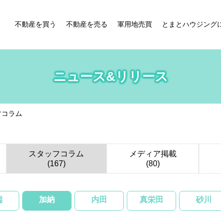
不動産を買う
不動産を売る
軍用地売買
とまとハウジング
ニュース&リリース
フコラム
スタッフコラム
メディア掲載
(167)
(80)
端
加納
内田
真栄田
砂川