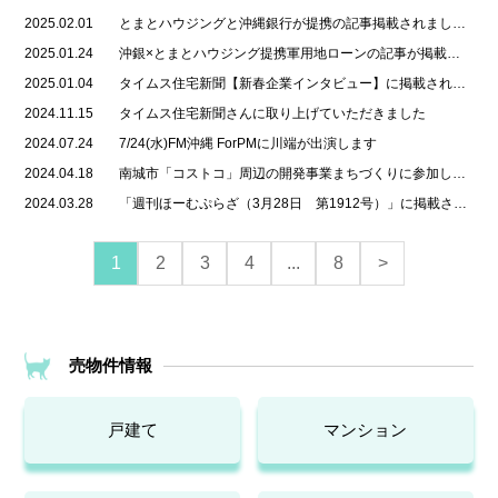
2025.02.01
とまとハウジングと沖縄銀行が提携の記事掲載されました【2025/1/30(金) タイムス住宅新聞】
2025.01.24
沖銀×とまとハウジング提携軍用地ローンの記事が掲載されました【2025/1/17金 琉球新報】
2025.01.04
タイムス住宅新聞【新春企業インタビュー】に掲載されました。
2024.11.15
タイムス住宅新聞さんに取り上げていただきました
2024.07.24
7/24(水)FM沖縄 ForPMに川端が出演します
2024.04.18
南城市「コストコ」周辺の開発事業まちづくりに参加します
2024.03.28
「週刊ほーむぷらざ（3月28日 第1912号）」に掲載されました
1
2
3
4
...
8
>
売物件情報
戸建て
マンション