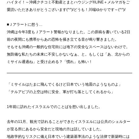
ハイタイ！～沖縄クチコミ不動産とまとハウジング®LINE＋メルマガをご
愛読いただきありがとうございます(^^)/どうも！川端ゆかりです～(^^)/
■Ｊアラートに想う…
沖縄は今年3度もＪアラート警報がなりました。この原稿を書いている2日
前の夜間にも携帯からあの恐怖を掻き立てる音が鳴り響きました。
そもそも沖縄の一般的な住宅街には地下の安全なスペースはないわけで。
無防備な私たちの未来に不安しかないなぁ、と。もしくは「あ、北からの
ミサイル通過ね」と受け止める？「慣れ」も怖い！
「ミサイルはたまに飛んでくるけど日本でいう地震のようなものよ」
「テルアビブの上空は特に安全、軍が打ち落としてくれるから」
1年前に訪れたイスラエルでのことばを想い出しました。
去年の11月、観光で訪れることができたイスラエルには公共のシェルター
が至る所にあるから安全だと現地の方は話していました。
地政学的なリスクに備え日本でいう建築基準法のような法律で新築時には