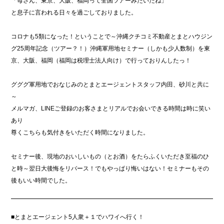
「母さん、東京、大阪、福岡って全国ツアーみたいだね」
と息子に言われる日々を過ごしておりました。
コロナも5類になった！ということで～沖縄クチコミ不動産とまとハウジン
グ25周年記念（ツアー？！）沖縄軍用地セミナー（しかも少人数制）を東
京、大阪、福岡（福岡は税理士法人向け）で行っておりんしたっ！
グググ軍用地でおなじみのとまとエージェントスタッフ内田、砂川と共に
～
メルマガ、LINEご登録のお客さまとリアルでお会いできる時間は時に笑い
あり
尊くこちらも気付きをいただく時間になりました。
セミナー後、現地のおいしいもの（とお酒）をたらふくいただき至福のひ
と時～翌日大後悔をリバース！でもやっぱり悔いはない！セミナーもその
後もいい時間でした。
■とまとエージェント5人衆＋１でハワイへ行く！