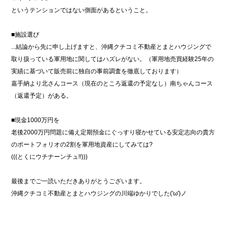
というテンションではない側面があるということ。
■施設選び
...結論から先に申し上げますと、沖縄クチコミ不動産とまとハウジングで
取り扱っている軍用地に関してはハズレがない。（軍用地売買経験25年の
実績に基づいて販売前に独自の事前調査を徹底しております）
嘉手納より北さんコース（現在のところ返還の予定なし）南ちゃんコース
（返還予定）がある。
■現金1000万円を
老後2000万円問題に備え定期預金にぐっすり寝かせている安定志向の貴方
のポートフォリオの2割を軍用地資産にしてみては?
(((とくにウチナーンチュ!!)))
最後までご一読いただきありがとうございます。
沖縄クチコミ不動産とまとハウジングの川端ゆかりでした('ω')ノ