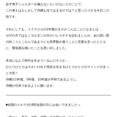
必ず地下シェルターを備えないといけないとのことで。
この考えはもしかして沖縄も当てはまるのでは？と思ったりする今日この
頃です。
それにしても、イスラエルの1年後がまさかこんなことになるとは
ガザの方ではなくヨルダンの方のパレスチナを訪れましたが、あの高い壁
の向こうとこちらであまりにも世界観が違うことに言葉を失ったととも
に、緊張感を抱いたことを思い出しました。
本当になんて時代を生きているんだろうか…
ひとりひとりは小さいけれど現在を生きるひとりひとりのマインドがきっ
と大切！
沖縄の1年後、5年後、10年後が平和であるように。
沖縄が日本であるように願います。
■全国のメルマガLINE会員の方にお会いできましたっ