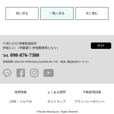
前に戻る
一覧に戻る
次に進む
〒901-2132 沖縄県浦添市
MAP
伊祖3-2-1 （学園通り 伊祖郵便局となり）
098-876-7380
Tel.
営業時間 AM10:00〜PM6:00(土のみPM5:00)
※日・祝休 (電話転送サービス)
採用情報
よくある質問
不動産用語集
LINE・メルマガ
サイトマップ
プライバシーポリシー
©︎Tomato Housing inc. Rights Reserved