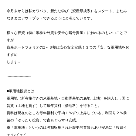
今月末からは私カワバタ、新たな学び（資産形成系）をスタート。またみ
なさまにアウトプットできるようにと考えています。
様々な投資（特に米株や外貨や安全な暗号資産）に触れるのもいいことで
すが
資産ポートフォリオの2～３割は安心安全安眠！３つの「安」な軍用地をお
すすめ
します～
-------------------
■軍用地投資とは
軍用地（所有権付きの米軍基地・自衛隊基地の底地=土地）を購入し→国に
賃貸（土地を貸す）して毎年賃料（借地料）を得ること。
賃料は現在のところ毎年複利で平均１％ずつ上昇している。利回り２％前
後の「ゆったり投資」で夜もぐっすり安眠。
※「軍用地」というのは強制収用された歴史的背景もあり安易に「投資イ
ェイ♪イェイ」