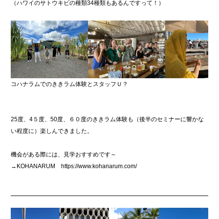
（ハワイのサトウキビの種類34種類もあるんですって！）
コハナラムでのききラム体験とスタッフＵ？
25度、4５度、50度、６０度のききラム体験も（後半のセミナーに響かな
い程度に）楽しんできました。
機会がある際には、見学おすすめです～
→KOHANARUM
https://www.kohanarum.com/