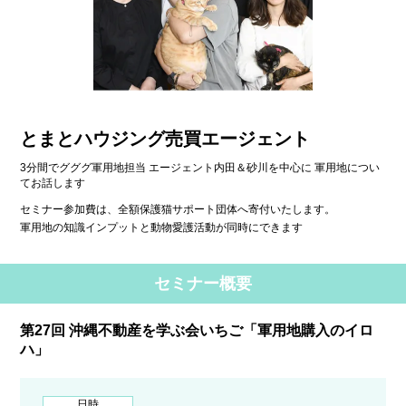
とまとハウジング売買エージェント
3分間でグググ軍用地担当 エージェント内田＆砂川を中心に 軍用地につい
てお話します
セミナー参加費は、全額保護猫サポート団体へ寄付いたします。
軍用地の知識インプットと動物愛護活動が同時にできます
セミナー概要
第27回 沖縄不動産を学ぶ会いちご「軍用地購入のイロ
ハ」
日時