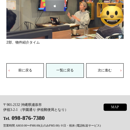
2部、物件紹介タイム
前に戻る
一覧に戻る
次に進む
〒901-2132 沖縄県浦添市
MAP
伊祖3-2-1 （学園通り 伊祖郵便局となり）
098-876-7380
Tel.
営業時間 AM10:00〜PM6:00(土のみPM5:00)
※日・祝休 (電話転送サービス)