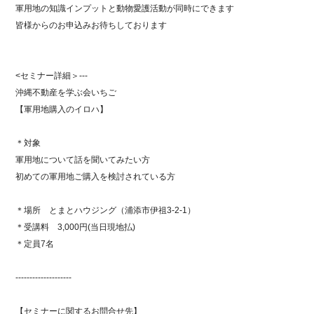
軍用地の知識インプットと動物愛護活動が同時にできます
皆様からのお申込みお待ちしております
<セミナー詳細＞---
沖縄不動産を学ぶ会いちご
【軍用地購入のイロハ】
＊対象
軍用地について話を聞いてみたい方
初めての軍用地ご購入を検討されている方
＊場所 とまとハウジング（浦添市伊祖3-2-1）
＊受講料 3,000円(当日現地払)
＊定員7名
--------------------
【セミナーに関するお問合せ先】