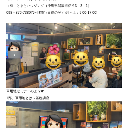
（有）とまとハウジング（沖縄県浦添市伊祖3－2－1）
098－876-7380[受付時間 (日祝のぞく)月～土：9:00-17:00]
軍用地セミナーのようす
1部、軍用地とは～基礎講座