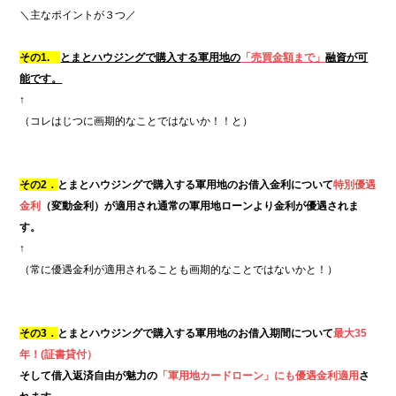
＼主なポイントが３つ／
その1.
とまとハウジングで購入する軍用地の
「売買金額まで」
融資が可
能です。
↑
（コレはじつに画期的なことではないか！！と）
その2．
とまとハウジングで購入する軍用地のお借入金利について
特別優遇
金利
（変動金利）が適用され通常の軍用地ローンより金利が優遇されま
す。
↑
（常に優遇金利が適用されることも画期的なことではないかと！）
その3．
とまとハウジングで購入する軍用地のお借入期間について
最大35
年！(証書貸付）
そして借入返済自由が魅力の
「軍用地カードローン」にも優遇金利適用
さ