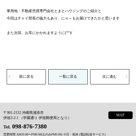
軍用地・不動産売買専門会社とまとハウジングのご紹介と
今回はチャイ部長の協力もあり、にゃ～もお届けできたかと思います
また次回、お耳にかかれますように(^^)/
前に戻る
一覧に戻る
次に進む
〒901-2132 沖縄県浦添市
MAP
伊祖3-2-1 （学園通り 伊祖郵便局となり）
098-876-7380
Tel.
営業時間 AM10:00〜PM6:00(土のみPM5:00)
※日・祝休 (電話転送サービス)