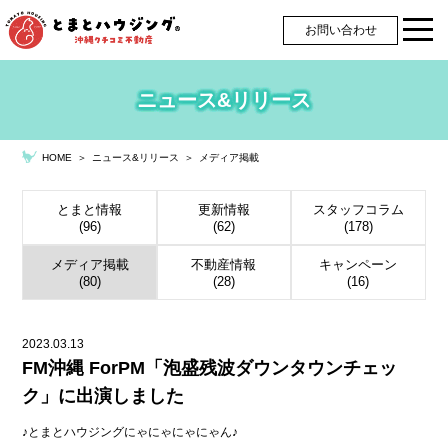
お問い合わせ
ニュース&リリース
＞
ニュース&リリース
＞
メディア掲載
HOME
とまと情報
更新情報
スタッフコラム
(96)
(62)
(178)
メディア掲載
不動産情報
キャンペーン
(80)
(28)
(16)
2023.03.13
FM沖縄 ForPM「泡盛残波ダウンタウンチェッ
ク」に出演しました
♪とまとハウジングにゃにゃにゃにゃん♪