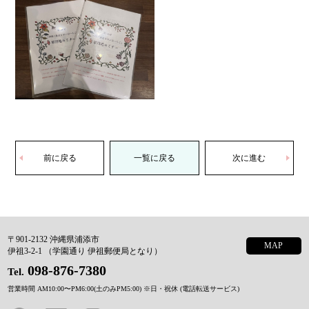
前に戻る
一覧に戻る
次に進む
〒901-2132 沖縄県浦添市
MAP
伊祖3-2-1 （学園通り 伊祖郵便局となり）
098-876-7380
Tel.
営業時間 AM10:00〜PM6:00(土のみPM5:00)
※日・祝休 (電話転送サービス)