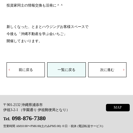
投資家同士の情報交換も活発に＾＾
新しくなった、とまとハウジングお客様スペースで
今後も「沖縄不動産を学ぶ会いちご」
開催してまいります。
前に戻る
一覧に戻る
次に進む
〒901-2132 沖縄県浦添市
MAP
伊祖3-2-1 （学園通り 伊祖郵便局となり）
098-876-7380
Tel.
営業時間 AM10:00〜PM6:00(土のみPM5:00)
※日・祝休 (電話転送サービス)