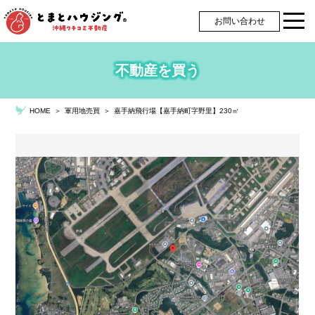
お問い合わせ
不動産を買う
＞
軍用地売買
＞
嘉手納飛行場【嘉手納町字野里】230㎡
HOME