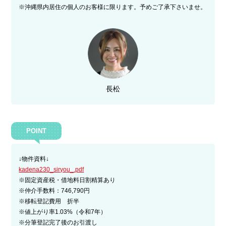
※沖縄県内居住の個人のお客様に限ります。予めご了承下さいませ。
長松
POINT
↓物件資料↓
kadena230_siryou_.pdf
※固定資産税・借地料日割精算あり
※仲介手数料：746,790円
※移転登記費用 折半
※値上がり率1.03%（令和7年）
※分筆登記完了後のお引渡し