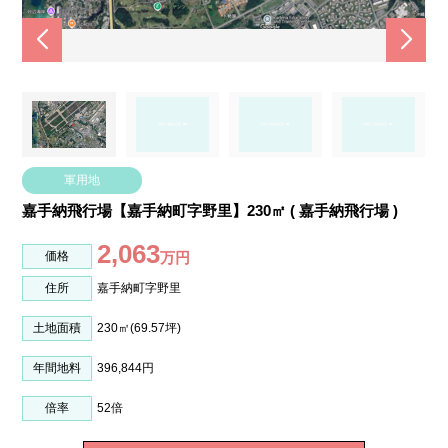
軍用地
嘉手納飛行場【嘉手納町字野里】230㎡
(
嘉手納飛行場
)
2,063
価格
万円
住所
嘉手納町字野里
土地面積
230㎡(69.57坪)
年間地料
396,844円
倍率
52倍