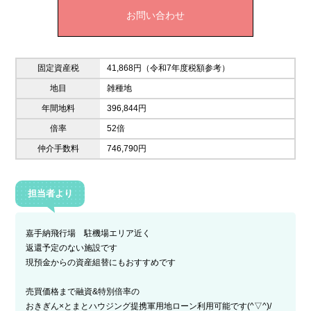
お問い合わせ
固定資産税
41,868円（令和7年度税額参考）
地目
雑種地
年間地料
396,844円
倍率
52倍
仲介手数料
746,790円
担当者より
嘉手納飛行場 駐機場エリア近く
返還予定のない施設です
現預金からの資産組替にもおすすめです
売買価格まで融資&特別倍率の
おきぎん×とまとハウジング提携軍用地ローン利用可能です(^▽^)/