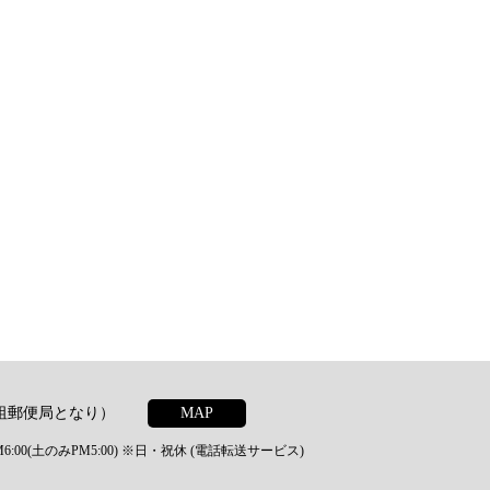
 伊祖郵便局となり）
MAP
6:00(土のみPM5:00)
※日・祝休 (電話転送サービス)