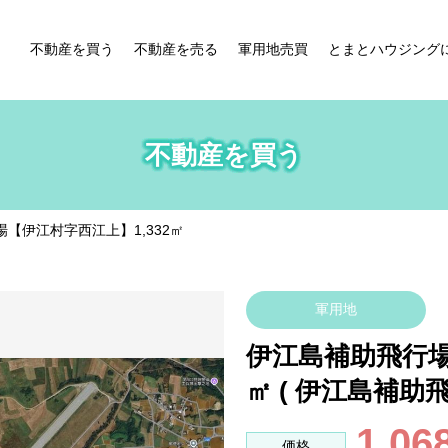
不動産を買う
不動産を売る
軍用地売買
とまとハウジング
不動産を買う
【伊江村字西江上】1,332㎡
軍用地
伊江島補助飛行場
㎡
(
伊江島補助
1,06
価格