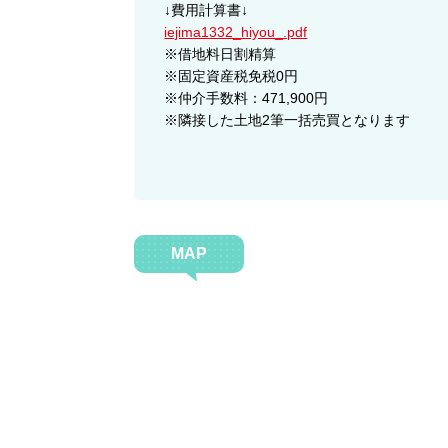
↓費用計算書↓
iejima1332_hiyou_.pdf
※借地料日割精算
※固定資産税免税0円
※仲介手数料：471,900円
※隣接した土地2筆一括売買となります
MAP